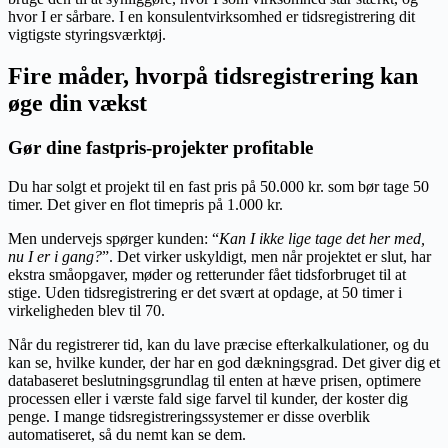
hvor I er sårbare. I en konsulentvirksomhed er tidsregistrering dit
vigtigste styringsværktøj.
Fire måder, hvorpå tidsregistrering kan
øge din vækst
Gør dine fastpris-projekter profitable
Du har solgt et projekt til en fast pris på 50.000 kr. som bør tage 50
timer. Det giver en flot timepris på 1.000 kr.
Men undervejs spørger kunden: “
Kan I ikke lige tage det her med,
nu I er i gang?
”. Det virker uskyldigt, men når projektet er slut, har
ekstra småopgaver, møder og retterunder fået tidsforbruget til at
stige. Uden tidsregistrering er det svært at opdage, at 50 timer i
virkeligheden blev til 70.
Når du registrerer tid, kan du lave præcise efterkalkulationer, og du
kan se, hvilke kunder, der har en god dækningsgrad. Det giver dig et
databaseret beslutningsgrundlag til enten at hæve prisen, optimere
processen eller i værste fald sige farvel til kunder, der koster dig
penge. I mange tidsregistreringssystemer er disse overblik
automatiseret, så du nemt kan se dem.