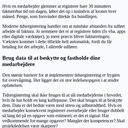
Hvis en medarbejder glemmer at registrere bare 30 minutters
fakturerbar tid om dagen, løber det op i tusindvis af kroner hver
måned. Penge, som forsvinder direkte fra bundlinjen.
Moderne tidsregistrering handler om at mindske afstanden fra udført
arbejde til faktura. Jo nemmere det er at registrere tiden (fx vha. apps
eller digitale værktøjer), jo mere præcis bliver faktureringen.
Væksten kommer i dette tilfælde helt automatisk, fordi du får
betaling for det arbejde, I allerede udfører.
Brug data til at beskytte og fastholde dine
medarbejdere
Den største barriere for at implementere tidsregistrering er frygten
for overvågning. Her ligger der en stor ledelsesopgave i at ændre
opfattelsen.
Tidsregistrering skal ikke bruges til at slå medarbejderne i hovedet,
hvis de har holdt en lang kaffepause. Det skal bruges til at beskytte
dem. Data er det bedste værn mod stress og udbrændthed. Hvis en
medarbejder konsekvent registrerer overarbejde eller bruger dobbelt
så lang tid på en opgave som estimeret, er det et signal: Har
vedkommende for mange opgaver? Mangler der kompetencer? Skal
projektledelsen være skarpere?