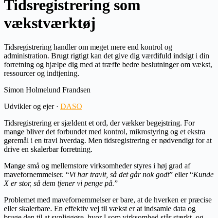
Tidsregistrering som
vækstværktøj
Tidsregistrering handler om meget mere end kontrol og
administration. Brugt rigtigt kan det give dig værdifuld indsigt i din
forretning og hjælpe dig med at træffe bedre beslutninger om vækst,
ressourcer og indtjening.
Simon Holmelund Frandsen
Udvikler og ejer ·
DASO
Tidsregistrering er sjældent et ord, der vækker begejstring. For
mange bliver det forbundet med kontrol, mikrostyring og et ekstra
gøremål i en travl hverdag. Men tidsregistrering er nødvendigt for at
drive en skalerbar forretning.
Mange små og mellemstore virksomheder styres i høj grad af
mavefornemmelser. “
Vi har travlt, så det går nok godt
” eller “
Kunde
X er stor, så dem tjener vi penge på.
”
Problemet med mavefornemmelser er bare, at de hverken er præcise
eller skalerbare. En effektiv vej til vækst er at indsamle data og
bruge den til at synliggøre, hvor I som virksomhed står stærkt, og