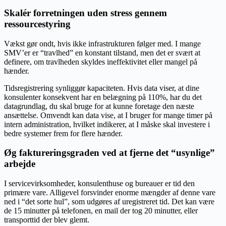
Skalér forretningen uden stress gennem
ressourcestyring
Vækst gør ondt, hvis ikke infrastrukturen følger med. I mange
SMV’er er “travlhed” en konstant tilstand, men det er svært at
definere, om travlheden skyldes ineffektivitet eller mangel på
hænder.
Tidsregistrering synliggør kapaciteten. Hvis data viser, at dine
konsulenter konsekvent har en belægning på 110%, har du det
datagrundlag, du skal bruge for at kunne foretage den næste
ansættelse. Omvendt kan data vise, at I bruger for mange timer på
intern administration, hvilket indikerer, at I måske skal investere i
bedre systemer frem for flere hænder.
Øg faktureringsgraden ved at fjerne det “usynlige”
arbejde
I servicevirksomheder, konsulenthuse og bureauer er tid den
primære vare. Alligevel forsvinder enorme mængder af denne vare
ned i “det sorte hul”, som udgøres af uregistreret tid. Det kan være
de 15 minutter på telefonen, en mail der tog 20 minutter, eller
transporttid der blev glemt.